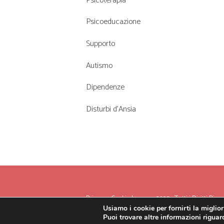
Psicoterapia
Psicoeducazione
Supporto
Autismo
Dipendenze
Disturbi d’Ansia
Privacy
-
Cookie
Innovea 2025 - Tutti i Diritti Riserv
Usiamo i cookie per fornirti la miglio
Puoi trovare altre informazioni riguard