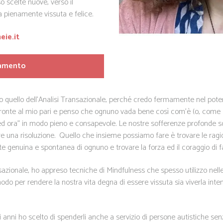
 scelte nuove, verso il
 pienamente vissuta e felice.
ie.it
tamento
quello dell’Analisi Transazionale, perché credo fermamente nel potere
fronte al mio pari e penso che ognuno vada bene così com’è (o, come si
 ed ora” in modo pieno e consapevole. Le nostre sofferenze profonde so
 una risoluzione. Quello che insieme possiamo fare è trovare le ragioni 
te genuina e spontanea di ognuno e trovare la forza ed il coraggio di f
sazionale, ho appreso tecniche di Mindfulness che spesso utilizzo nelle 
modo per rendere la nostra vita degna di essere vissuta sia viverla i
i anni ho scelto di spenderli anche a servizio di persone autistiche se