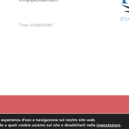
info@spaziokameie.it
P.iva: 07914010967
ati.
r esperienza d'uso e navigazione sul nostro sito web.
o a quali cookie usiamo sul sito o disabilitarli nelle
impostazioni
.