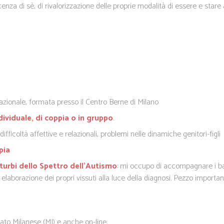
za di sè, di rivalorizzazione delle proprie modalità di essere e stare 
a
azionale, formata presso il Centro Berne di Milano
ividuale, di coppia o i
n gruppo
.
 difficoltà affettive e relazionali, problemi nelle dinamiche genitori-figli
pia
turbi dello Spettro dell’Autismo
: mi occupo di accompagnare i bamb
 elaborazione dei propri vissuti alla luce della diagnosi. Pezzo importan
nato Milanese (MI) e anche on-line.