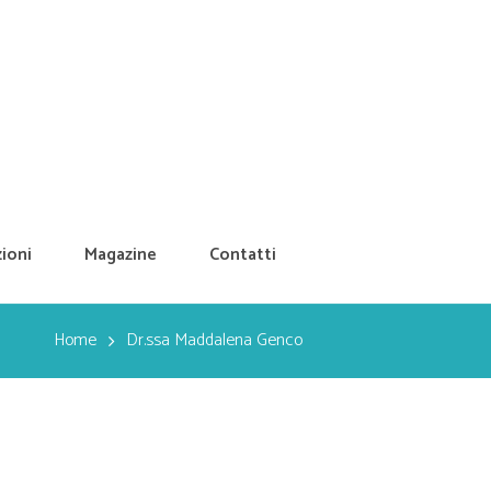
ioni
Magazine
Contatti
Home
Dr.ssa Maddalena Genco