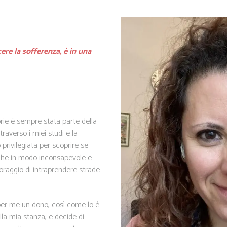
ere la sofferenza, è in una
orie è sempre stata parte della
raverso i miei studi e la
privilegiata per scoprire se
nche in modo inconsapevole e
 coraggio di intraprendere strade
è per me un dono, così come lo è
lla mia stanza, e decide di