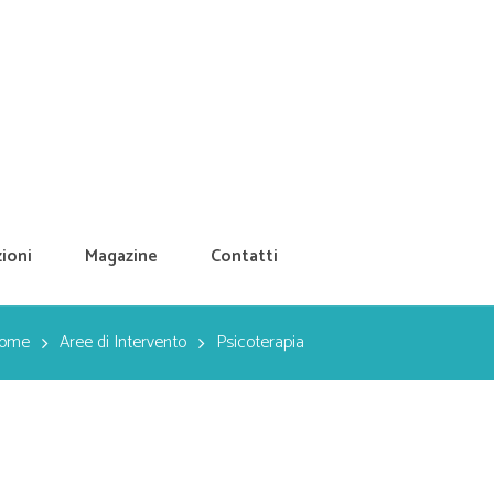
ioni
Magazine
Contatti
ome
Aree di Intervento
Psicoterapia