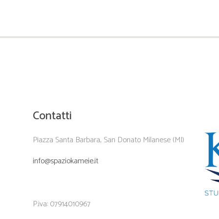
Contatti
Piazza Santa Barbara, San Donato Milanese (MI)
info@spaziokameie.it
P.iva: 07914010967