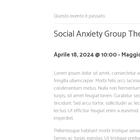
Questo evento è passato.
Social Anxiety Group Th
Aprile 18, 2024 @ 10:00
-
Maggio
Lorem ipsum dolor sit amet, consectetur ad
fringilla ullamcorper. Morbi felis orci, lacinia
condimentum metus. Nulla non fermentum 
turpis, sit amet feugiat lorem. Curabitur sed
tincidunt. Sed arcu tortor, sollicitudin ac le
lectus. Ut efficitur feugiat enim a euismod.
imperdiet.
Pellentesque habitant morbi tristique sen
fames ac turpis egestas. Ut tristique pret