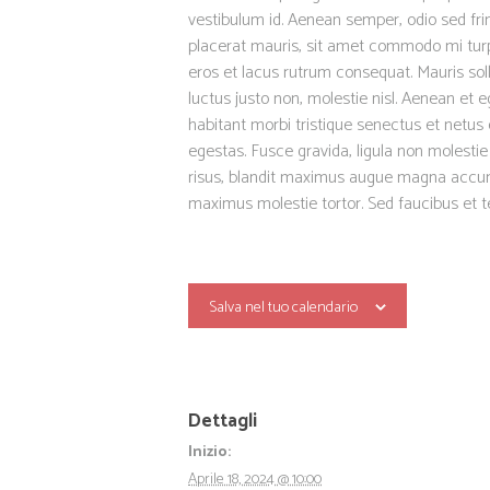
vestibulum id. Aenean semper, odio sed fringi
placerat mauris, sit amet commodo mi turpis
eros et lacus rutrum consequat. Mauris so
luctus justo non, molestie nisl. Aenean et e
habitant morbi tristique senectus et netu
egestas. Fusce gravida, ligula non molestie tr
risus, blandit maximus augue magna accums
maximus molestie tortor. Sed faucibus et tel
Salva nel tuo calendario
Dettagli
Inizio:
Aprile 18, 2024 @ 10:00