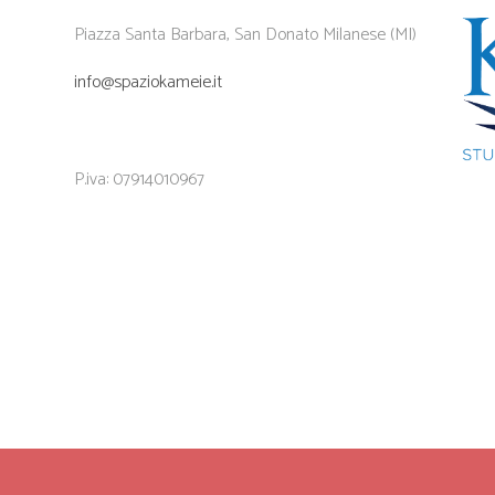
Piazza Santa Barbara, San Donato Milanese (MI)
info@spaziokameie.it
P.iva: 07914010967