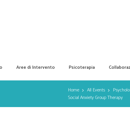
mo
Aree di Intervento
Psicoterapia
Collaboraz
Home
All Events
Psycholog
Social Anxiety Group Therapy