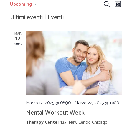
E
E
Upcoming
C
L
S
e
v
v
i
Ultimi eventi | Eventi
e
r
l
s
e
c
e
e
t
MAR
z
a
12
n
a
i
n
2025
o
t
n
t
a
o
l
i
a
V
d
a
R
i
t
a
s
Marzo 12, 2025 @ 08:30
-
Marzo 22, 2025 @ 17:00
i
.
Mental Workout Week
t
c
Therapy Center
123, New Lenox, Chicago