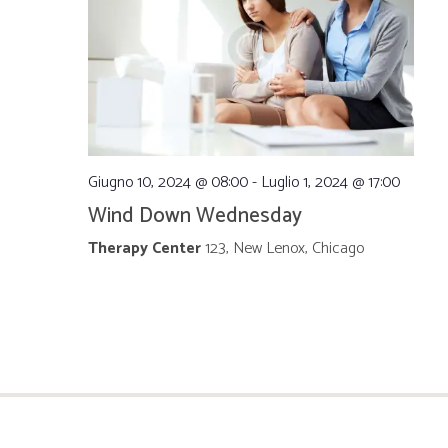
e
e
N
a
v
Giugno 10, 2024 @ 08:00
-
Luglio 1, 2024 @ 17:00
i
Wind Down Wednesday
Therapy Center
123, New Lenox, Chicago
g
a
z
i