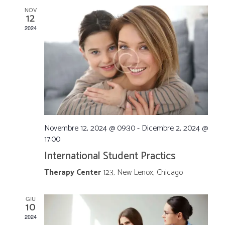
e
e
NOV
N
12
r
2024
a
c
v
a
i
g
e
a
v
Novembre 12, 2024 @ 09:30
-
Dicembre 2, 2024 @
17:00
z
i
International Student Practics
i
Therapy Center
123, New Lenox, Chicago
s
o
GIU
t
10
n
2024