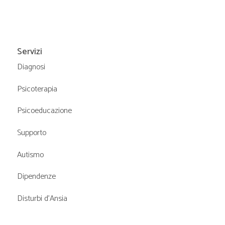
o
n
Servizi
e
Diagnosi
Psicoterapia
Psicoeducazione
Supporto
Autismo
Dipendenze
Disturbi d’Ansia