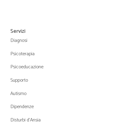
o
n
Servizi
e
Diagnosi
Psicoterapia
Psicoeducazione
Supporto
Autismo
Dipendenze
Disturbi d’Ansia