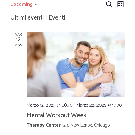
E
E
Upcoming
C
L
S
e
v
v
i
Ultimi eventi | Eventi
e
r
l
s
e
c
e
e
t
MAR
z
a
12
n
a
i
n
2025
o
t
n
t
a
o
l
i
a
V
d
a
R
i
t
a
s
Marzo 12, 2025 @ 08:30
-
Marzo 22, 2025 @ 17:00
i
.
Mental Workout Week
t
c
Therapy Center
123, New Lenox, Chicago