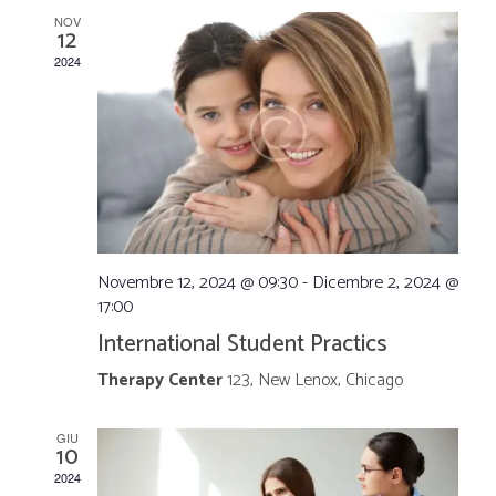
e
e
NOV
N
12
r
2024
a
c
v
a
i
g
e
a
v
Novembre 12, 2024 @ 09:30
-
Dicembre 2, 2024 @
17:00
z
i
International Student Practics
i
Therapy Center
123, New Lenox, Chicago
s
o
GIU
t
10
n
2024