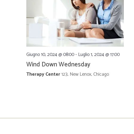
e
e
N
a
v
Giugno 10, 2024 @ 08:00
-
Luglio 1, 2024 @ 17:00
i
Wind Down Wednesday
Therapy Center
123, New Lenox, Chicago
g
a
z
i