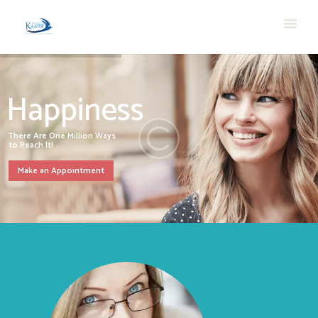
Happiness
There Are One Million Ways
to Reach |t!
Make an Appointment