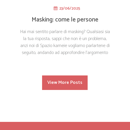
23/06/2025
Masking: come le persone
nascondono il proprio vero sé e le
Hai mai sentito parlare di masking? Qualsiasi sia
sue implicazioni psicologiche
la tua risposta, sappi che non è un problema,
anzi noi di Spazio kameie vogliamo parlartene di
seguito, andando ad approfondire l’argomento
View More Posts