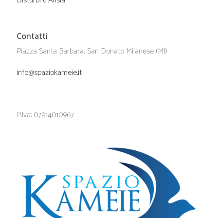
Disturbi d’Ansia
Contatti
Piazza Santa Barbara, San Donato Milanese (MI)
info@spaziokameie.it
P.iva: 07914010967